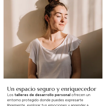
Un espacio seguro y enriquecedor
Los
talleres
de
desarrollo
personal
ofrecen
un
entorno
protegido
donde
puedes
expresarte
libremente,
explorar
tus
emociones
y
aprender
a