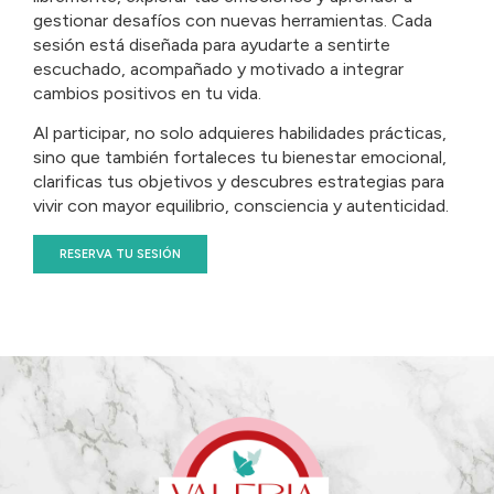
gestionar
desafíos
con
nuevas
herramientas.
Cada
sesión
está
diseñada
para
ayudarte
a
sentirte
escuchado,
acompañado
y
motivado
a
integrar
cambios
positivos
en
tu
vida.
Al
participar,
no
solo
adquieres
habilidades
prácticas,
sino
que
también
fortaleces
tu
bienestar
emocional,
clarificas
tus
objetivos
y
descubres
estrategias
para
vivir
con
mayor
equilibrio,
consciencia
y
autenticidad.
RESERVA TU SESIÓN