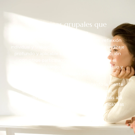
Dinámicas grupales que
transforman
Cada
taller
combina
ejercicios
prácticos,
reflexión
individual
y
trabajo
grupal
para
generar
un
aprendizaje
profundo
y
aplicable
a
la
vida
diaria.
La
interacción
con
otros
participantes
también
enriquece
el
proceso,
fomentando
la
empatía,
el
apoyo
mutuo
y
la
creación
de
vínculos
positivos.
Nuestro
enfoque
integral
considera
tanto
la
mente
como
las
emociones
y
la
energía
personal,
ofreciendo
un
camino
de
desarrollo
que
va
más
allá
de
la
teoría
y
se
centra
en
experiencias
significativas
y
cambios
sostenibles.