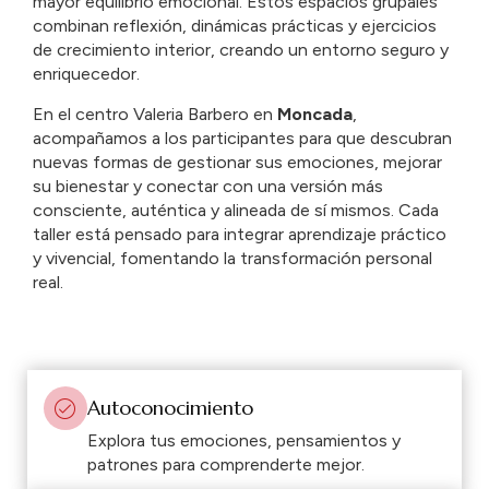
mayor
equilibrio
emocional.
Estos
espacios
grupales
combinan
reflexión,
dinámicas
prácticas
y
ejercicios
de
crecimiento
interior,
creando
un
entorno
seguro
y
enriquecedor.
En
el
centro
Valeria
Barbero
en
Moncada
,
acompañamos
a
los
participantes
para
que
descubran
nuevas
formas
de
gestionar
sus
emociones,
mejorar
su
bienestar
y
conectar
con
una
versión
más
consciente,
auténtica
y
alineada
de
sí
mismos.
Cada
taller
está
pensado
para
integrar
aprendizaje
práctico
y
vivencial,
fomentando
la
transformación
personal
real.
Autoconocimiento
Explora tus emociones, pensamientos y
patrones para comprenderte mejor.