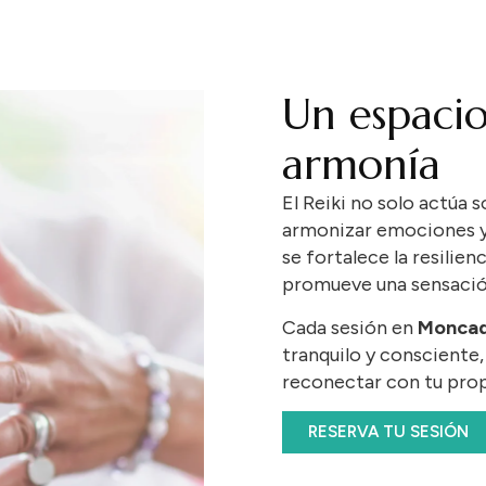
Un espacio
armonía
El
Reiki
no
solo
actúa
s
armonizar
emociones
se
fortalece
la
resilien
promueve
una
sensaci
Cada
sesión
en
Monca
tranquilo
y
consciente
reconectar
con
tu
pro
RESERVA TU SESIÓN