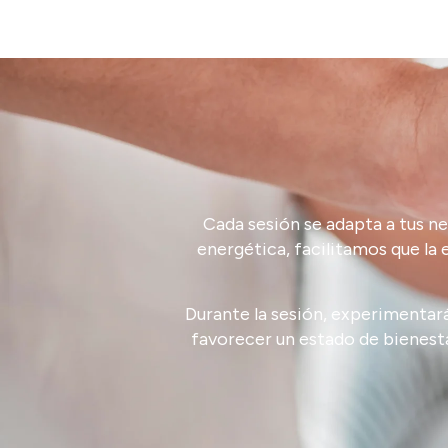
Cada
sesión
se
adapta
a
tus
ne
energética,
facilitamos
que
la
Durante
la
sesión,
experimentar
favorecer
un
estado
de
bienest