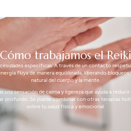
Cómo trabajamos el Reik
cesidades
específicas.
A
través
de
un
contacto
respet
energía
fluya
de
manera
equilibrada,
liberando
bloqueos
natural
del
cuerpo
y
la
mente.
ás
una
sensación
de
calma
y
ligereza
que
ayuda
a
reducir
ar
profundo.
Se
puede
combinar
con
otras
terapias
holí
sobre
tu
salud
física
y
emocional.