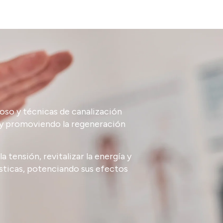
i
uoso
y
técnicas
de
canalización
y
promoviendo
la
regeneración
la
tensión,
revitalizar
la
energía
y
sticas,
potenciando
sus
efectos