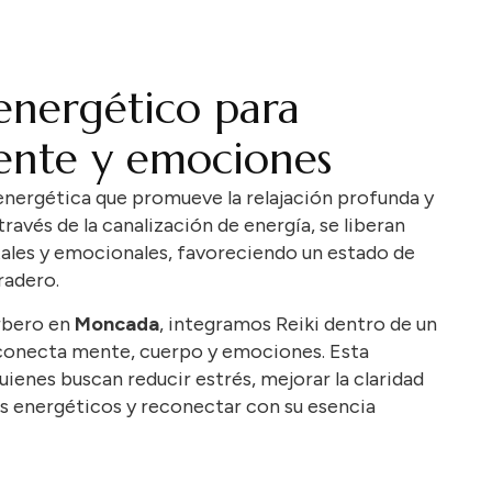
 energético para
ente y emociones
energética
que
promueve
la
relajación
profunda
y
través
de
la
canalización
de
energía,
se
liberan
ales
y
emocionales,
favoreciendo
un
estado
de
radero.
rbero
en
Moncada
,
integramos
Reiki
dentro
de
un
conecta
mente,
cuerpo
y
emociones.
Esta
uienes
buscan
reducir
estrés,
mejorar
la
claridad
os
energéticos
y
reconectar
con
su
esencia