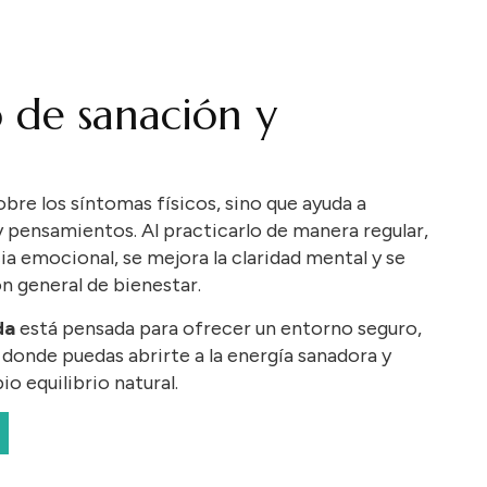
 de sanación y
obre
los
síntomas
físicos,
sino
que
ayuda
a
y
pensamientos.
Al
practicarlo
de
manera
regular,
cia
emocional,
se
mejora
la
claridad
mental
y
se
ón
general
de
bienestar.
da
está
pensada
para
ofrecer
un
entorno
seguro,
,
donde
puedas
abrirte
a
la
energía
sanadora
y
pio
equilibrio
natural.