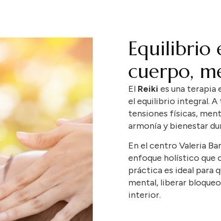
Equilibrio
cuerpo, m
El
Reiki
es
una
terapia
el
equilibrio
integral.
A
tensiones
físicas,
ment
armonía
y
bienestar
du
En
el
centro
Valeria
Ba
enfoque
holístico
que
práctica
es
ideal
para
q
mental,
liberar
bloque
interior.